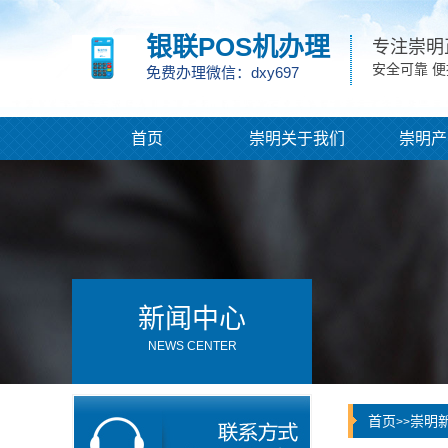
银联POS机办理
专注崇明
安全可靠 
免费办理微信：dxy697
首页
崇明关于我们
崇明产
新闻中心
NEWS CENTER
首页
崇明
>>