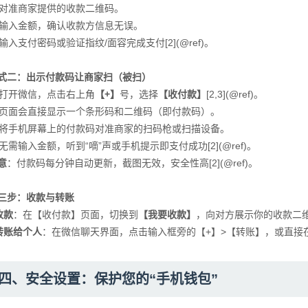
. 对准商家提供的收款二维码。
. 输入金额，确认收款方信息无误。
. 输入支付密码或验证指纹/面容完成支付[2](@ref)。
式二：出示付款码让商家扫（被扫）
. 打开微信，点击右上角
【+】
号，选择
【收付款】
[2,3](@ref)。
. 页面会直接显示一个条形码和二维码（即付款码）。
. 将手机屏幕上的付款码对准商家的扫码枪或扫描设备。
. 无需输入金额，听到“嘀”声或手机提示即支付成功[2](@ref)。
意
：付款码每分钟自动更新，截图无效，安全性高[2](@ref)。
三步：收款与转账
收款
：在【收付款】页面，切换到
【我要收款】
，向对方展示你的收款二维码[
转账给个人
：在微信聊天界面，点击输入框旁的【+】>【转账】，或直接在【服
四、安全设置：保护您的“手机钱包”