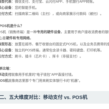
典型代表
：微信支付、支付宝、云闪付APP、手机银行APP转账。
核心设备
：您的智能手机。
支付方式
：扫描商家二维码（主扫），或向商家展示付款码（被扫）。
. POS机是什么？
OS机（销售终端）是一种
专用的硬件设备
，主要用于商户接收消费者的银行卡（
心是
硬件和专用网络
。
典型形态
：放置在超市、餐厅收银台的固定式POS机，以及业务员携带的便
核心设备
：独立的POS终端，通常包含读卡器、密码键盘、打印机等。
支付方式
：刷卡、插卡（芯片卡）、挥卡（非接支付）。
单比喻
：
移动支付
就像用手机里的“电子钱包”APP直接付钱。
POS机
就像商店里那个专门用来刷实体银行卡的“机器”。
二、五大维度对比：移动支付 vs. POS机