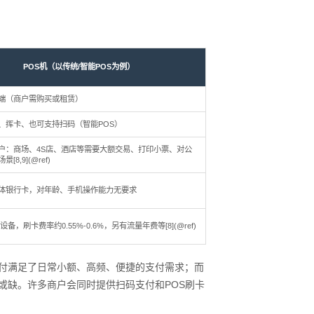
POS机（以传统/智能POS为例）
端（商户需购买或租赁）
、挥卡、也可支持扫码（智能POS）
户：商场、4S店、酒店等需要大额交易、打印小票、对公
8,9](@ref)
体银行卡，对年龄、手机操作能力无要求
备，刷卡费率约0.55%-0.6%，另有流量年费等[8](@ref)
移动支付满足了日常小额、高频、便捷的支付需求；而
或缺。许多商户会同时提供扫码支付和POS刷卡