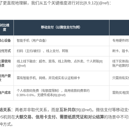
了更直观地理解，我们从五个关键维度进行对比[8,9,12](@ref)：
对比维
移动支付（以微信支付为例）
度
核心设备
智能手机（用户自备）
专用硬件终
支付方式
扫码（主扫/被扫）、线上支付、转账
刷卡、插卡
主要使用
线上线下融合：超市、菜场、线上购物、点外卖、个人转账[8]
线下实体商
场景
(@ref)
账户结算的场景[
对用户要
需有智能手机、网络，并完成实名认证和绑卡
只需持有实
求
个人收款码免费（有额度限制），商用收款码费率约
商户成本
需购买/租赁设
0.38%-0.6%，无硬件成本[8](@ref)
结关系
：两者并非取代关系，而是
互补共存
[9](@ref)。微信支付等
OS机则在
大额交易、信用卡支付、需要纸质凭证和对公结算
的场景中不可
种方式。