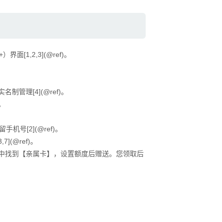
[1,2,3](@ref)。
理[4](@ref)。
。
号[2](@ref)。
](@ref)。
中找到【亲属卡】，设置额度后赠送。您领取后