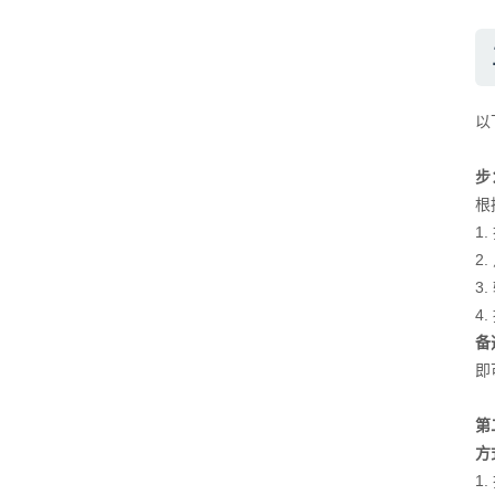
以
步
根
1
2.
3
4
备
即
第
方
1