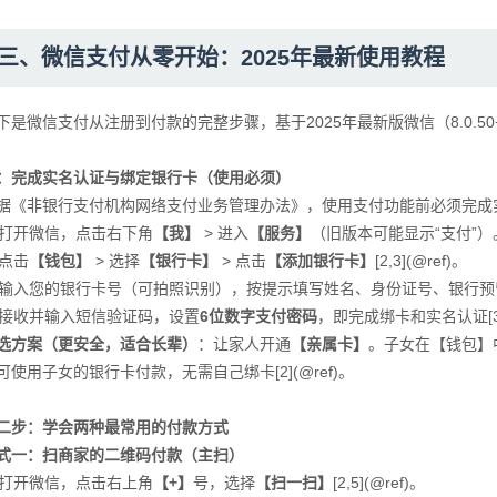
三、微信支付从零开始：2025年最新使用教程
下是微信支付从注册到付款的完整步骤，基于2025年最新版微信（8.0.50+）界面
：完成实名认证与绑定银行卡（使用必须）
据《非银行支付机构网络支付业务管理办法》，使用支付功能前必须完成实名制管
. 打开微信，点击右下角
【我】
> 进入
【服务】
（旧版本可能显示“支付”）
 点击
【钱包】
> 选择
【银行卡】
> 点击
【添加银行卡】
[2,3](@ref)。
. 输入您的银行卡号（可拍照识别），按提示填写姓名、身份证号、银行预留手机
. 接收并输入短信验证码，设置
6位数字支付密码
，即完成绑卡和实名认证[3,7
选方案（更安全，适合长辈）
：让家人开通
【亲属卡】
。子女在【钱包】
可使用子女的银行卡付款，无需自己绑卡[2](@ref)。
二步：学会两种最常用的付款方式
式一：扫商家的二维码付款（主扫）
. 打开微信，点击右上角
【+】
号，选择
【扫一扫】
[2,5](@ref)。