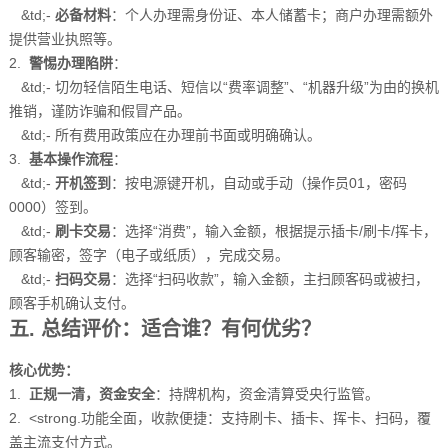
&td;-
必备材料
：个人办理需身份证、本人储蓄卡；商户办理需额外
提供营业执照等。
2.
警惕办理陷阱
：
&td;- 切勿轻信陌生电话、短信以“费率调整”、“机器升级”为由的换机
推销，谨防诈骗和假冒产品。
&td;- 所有费用政策应在办理前书面或明确确认。
3.
基本操作流程
：
&td;-
开机签到
：按电源键开机，自动或手动（操作员01，密码
0000）签到。
&td;-
刷卡交易
：选择“消费”，输入金额，根据提示插卡/刷卡/挥卡，
顾客输密，签字（电子或纸质），完成交易。
&td;-
扫码交易
：选择“扫码收款”，输入金额，主扫顾客码或被扫，
顾客手机确认支付。
五. 总结评价：适合谁？有何优劣？
核心优势：
1.
正规一清，资金安全
：持牌机构，资金清算受央行监管。
2. <strong.功能全面，收款便捷：支持刷卡、插卡、挥卡、扫码，覆
盖主流支付方式。