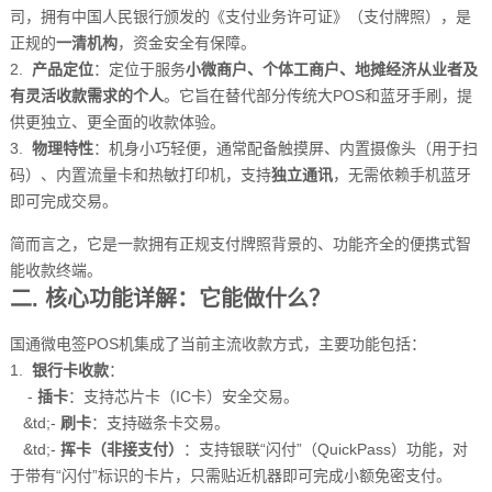
司，拥有中国人民银行颁发的《支付业务许可证》（支付牌照），是
正规的
一清机构
，资金安全有保障。
2.
产品定位
：定位于服务
小微商户、个体工商户、地摊经济从业者及
有灵活收款需求的个人
。它旨在替代部分传统大POS和蓝牙手刷，提
供更独立、更全面的收款体验。
3.
物理特性
：机身小巧轻便，通常配备触摸屏、内置摄像头（用于扫
码）、内置流量卡和热敏打印机，支持
独立通讯
，无需依赖手机蓝牙
即可完成交易。
简而言之，它是一款拥有正规支付牌照背景的、功能齐全的便携式智
能收款终端。
二. 核心功能详解：它能做什么？
国通微电签POS机集成了当前主流收款方式，主要功能包括：
1.
银行卡收款
：
-
插卡
：支持芯片卡（IC卡）安全交易。
&td;-
刷卡
：支持磁条卡交易。
&td;-
挥卡（非接支付）
：支持银联“闪付”（QuickPass）功能，对
于带有“闪付”标识的卡片，只需贴近机器即可完成小额免密支付。