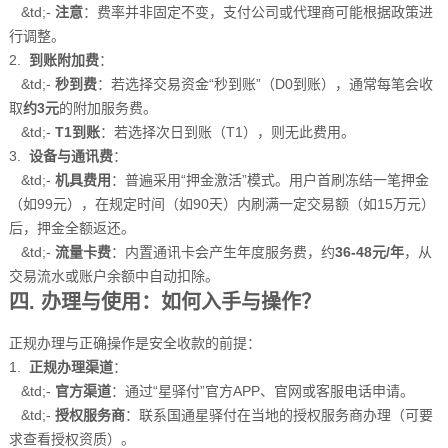
&td;-
注意
：费率并非固定不变，支付公司或代理商可能根据政策进
行调整。
2.
到账附加费
：
&td;-
秒到费
：若选择交易资金“秒到账”（D0到账），通常每笔会收
取
约3元
的附加服务费。
&td;-
T1到账
：若选择次日到账（T1），则无此费用。
3.
设备与通讯费
：
&td;-
机具费用
：普遍采用“押金激活”模式。用户首刷冻结一笔押金
（如99元），在规定时间（如90天）内刷满一定交易额（如15万元）
后，押金全额返还。
&td;-
流量卡费
：内置通讯卡会产生年度服务费，约
36-48元/年
，从
交易流水或账户余额中自动扣除。
四. 办理与使用：如何入手与操作？
正规办理与正确操作是安全收款的前提：
1.
正规办理渠道
：
&td;-
官方渠道
：通过“星驿付”官方APP、官网或客服电话申请。
&td;-
授权服务商
：联系国通星驿付在当地的授权服务商办理（可要
求查看授权资质）。