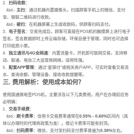
2.
扫码收款
：
&td;-
主扫
：通过机器内置摄像头，扫描顾客手机上的微信、支付
宝、银联二维码进行收款。
&td;-
被扫
：在机器屏幕上生成收款码，供顾客扫码支付。
3.
电子签名
：交易完成后，顾客可直接在POS机的触摸屏上进行电子
签名，签名数据即时上传云端存储，环保且便于管理，同时也可选择
打印纸质小票。
4.
独立通讯与4G全网通
：内置流量卡，开机即可联网交易，支持移
动、联通、电信三大运营商网络，适用性强。
5.
配套APP管理
：通过“星驿付”或相关商户APP，可实时查看交易流
水、查询余额、管理设备、接收收款提醒等。
三. 费用解析：使用成本如何？
使用国通微电签POS机，主要涉及以下几类费用，用户在办理前应务
必明确：
1.
交易手续费
：
&td;-
刷卡费率
：信用卡交易费率通常在
0.55% - 0.60%
区间内（具
体以办理时的代理商政策为准）。借记卡费率可能有封顶。
&td;-
扫码费率
：微信、支付宝扫码支付费率普遍为
0.38%
左右。